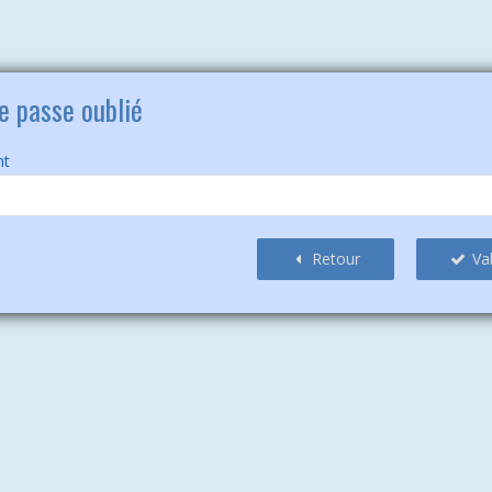
e passe oublié
nt
Retour
Va